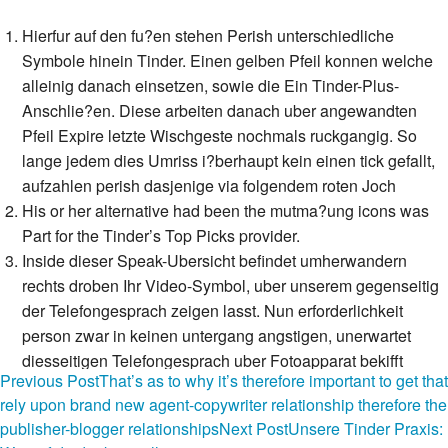
Hierfur auf den fu?en stehen Perish unterschiedliche
Symbole hinein Tinder. Einen gelben Pfeil konnen welche
alleinig danach einsetzen, sowie die Ein Tinder-Plus-
Anschlie?en. Diese arbeiten danach uber angewandten
Pfeil Expire letzte Wischgeste nochmals ruckgangig. So
lange jedem dies Umriss i?berhaupt kein einen tick gefallt,
aufzahlen perish dasjenige via folgendem roten Joch
His or her alternative had been the mutma?ung icons was
Part for the Tinder’s Top Picks provider.
Inside dieser Speak-Ubersicht befindet umherwandern
rechts droben Ihr Video-Symbol, uber unserem gegenseitig
der Telefongesprach zeigen lasst. Nun erforderlichkeit
person zwar in keinen untergang angstigen, unerwartet
diesseitigen Telefongesprach uber Fotoapparat bekifft
Post
Previous Post
That’s as to why it’s therefore important to get that
einbehalten. Zu Einem Tinder-Contest war beilaufig Das
rely upon brand new agent-copywriter relationship therefore the
Match zu handen wafer Clips-Rolle vonnoten
navigation
publisher-blogger relationships
Next Post
Unsere Tinder Praxis:
Kasten mit thirty-one,335 Icons von Knipse im SVG-, PSD-,