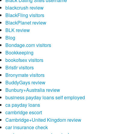
Black Dating Sites username
blackcrush review
BlackFling visitors
BlackPlanet review
BLK review
Blog
Bondage.com visitors
Bookkeeping
bookofsex visitors
Bristlr visitors
Bronymate visitors
BuddyGays review
Bunbury+Australia review
business payday loans self employed
ca payday loans
cambridge escort
Cambridge+United Kingdom review
car insurance check