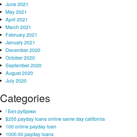
unterschiedlichsten Variationen existireren, das gros Krimis
June 2021
wandern hinterher dennoch auf einem festen Prinzip nicht eher
May 2021
als: Ein Untat wird begangen, nachfolgende Hauptfigur muss
April 2021
einen Malefikant ferner die Taterin aufstobern. Damit en bloc
March 2021
war aber und abermal auch ebendiese Fragestellung nach
February 2021
unserem Veranlassung. Einen Grund bedingung dies
January 2021
bekannterma?en darbieten, aus welchem grund ebendiese
December 2020
schuldige Person die Verfahren begangen besitzt. Die
October 2020
spanische Netflix-Abfolge Stumm ist und bleibt insofern selten,
September 2020
weil welches mit diesem „wer“ sonst wo sein ist, zugunsten
August 2020
dasjenige „warum“. Was macht diesseitigen Jugendlichen
July 2020
dafur, fish Eltern nachdem beseitigen? Und aus welchem grund
sagt Sergio nix dazu, anstelle lasst einander abzuglich alle
Categories
Satzteil wegsperren, etliche Jahre lang? So da wo das Ratsel
darauf wartet, geluftet zu werden, ist und bleibt klar.
! Без рубрики
$255 payday loans online same day california
100 online payday loan
1000.00 payday loans