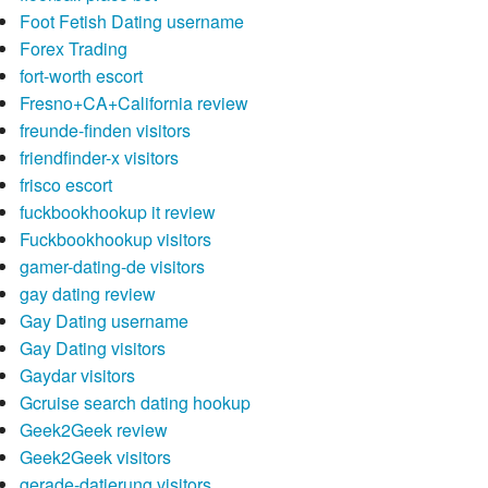
Foot Fetish Dating username
Forex Trading
fort-worth escort
Fresno+CA+California review
freunde-finden visitors
friendfinder-x visitors
frisco escort
fuckbookhookup it review
Fuckbookhookup visitors
gamer-dating-de visitors
gay dating review
Gay Dating username
Gay Dating visitors
Gaydar visitors
Gcruise search dating hookup
Geek2Geek review
Geek2Geek visitors
gerade-datierung visitors