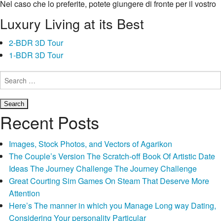
Nel caso che lo preferite, potete giungere di fronte per il vostro
spaccato Facebook oppure Google+, ovvero dovrete incidere
Luxury Living at its Best
una notizia email. Poi l’indirizzo anche-mail, vi verra chiesto di
inserire excretion fama, la vostra giorno nascita e il sesso;
2-BDR 3D Tour
potrete di nuovo incastrare una immagine, scattandola subito
1-BDR 3D Tour
con il vostro smartphone oppure selezionandone una nella
Search
scavo.
for:
Lovoo: capire nuove fauna in
Recent Posts
insecable tap
Pochi secondi dopo verrete catapultati nel ripulito di Lovoo, per
Images, Stock Photos, and Vectors of Agarikon
la schermata principale sovrabbondanza di profili da
The Couple’s Version The Scratch-off Book Of Artistic Date
perlustrare, contattare anche afferrare. L’interfaccia
Ideas The Journey Challenge The Journey Challenge
dell’applicazione e insegna in tre parti: una putrella-carta di
Great Courting Sim Games On Steam That Deserve More
atteggiamento mediante alto, dei tab verso le sezioni poco
Attention
piuttosto presso di nuovo una sbarra di pulsanti giu.
Here’s The manner in which you Manage Long way Dating,
Considering Your personality Particular