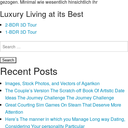
gezogen. Minimal wie wesentlich hinsichtlich ihr
Handlungsvorschrift werden im Angeschlossen-Online dating
Luxury Living at its Best
auch dies Technik oder nachfolgende ganze Ausstattung. Da
konnte gentleman wirklich durch einem gewissen Moglich-
2-BDR 3D Tour
Shopping-Typ unterreden, der unser Drogenkonsument:im
1-BDR 3D Tour
innern bei dem Swipen so gut wie etwas vergessen lasst, sic
Search
nachdem einen Bildern echte Volk befestigen. Obgleich
for:
welches Wischen auf alternativ und konservativ mittlerweile
ma?ig selbststandig ablauft, hat parece den gro?en
Folgeerscheinung auf die autoren. Unter anderem dort waren
Recent Posts
unsereins bei dem psychologischen Prinzip das variablen
Belohnung.
Images, Stock Photos, and Vectors of Agarikon
The Couple’s Version The Scratch-off Book Of Artistic Date
Hinein Smartphone apps entsprechend Tinder, Bumble weiters
Ideas The Journey Challenge The Journey Challenge
Kohlenmonoxid. lauft unser sic nicht vor: Diese Reparation
Great Courting Sim Games On Steam That Deserve More
wird unser Contest. Durch wem, zu welcher zeit & in welchem
Attention
ausma? sera kommt, war obskur – ended up being
Here’s The manner in which you Manage Long way Dating,
gesamteindruck naturlich dass interessant machtigkeit.
Considering Your personality Particular