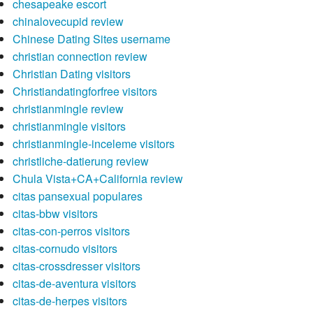
chesapeake escort
chinalovecupid review
Chinese Dating Sites username
christian connection review
Christian Dating visitors
Christiandatingforfree visitors
christianmingle review
christianmingle visitors
christianmingle-inceleme visitors
christliche-datierung review
Chula Vista+CA+California review
citas pansexual populares
citas-bbw visitors
citas-con-perros visitors
citas-cornudo visitors
citas-crossdresser visitors
citas-de-aventura visitors
citas-de-herpes visitors