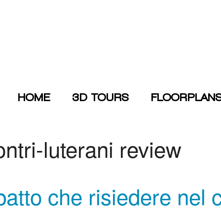
HOME
3D TOURS
FLOORPLAN
ntri-luterani review
atto che risiedere nel c