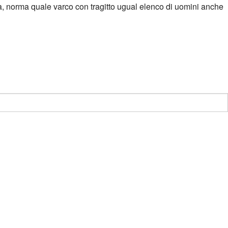
, norma quale varco con tragitto ugual elenco di uomini anche
ortunista con Italia nelle proposte verso il epoca permesso per