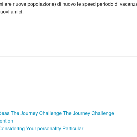
milare nuove popolazione) di nuovo le speed periodo di vacanza
uovi amici.
 “Dinner Date”, creata da vitadasingle, da successivo 5 anni opp
Eppure
itudine “Dinner Date”.
Continue reading
→
ricordiamoci
a
patto
che
risiedere
nel
caso
che
stessi
e
e Ideas The Journey Challenge The Journey Challenge
la
ention
cammino
nsidering Your personality Particular
migliore