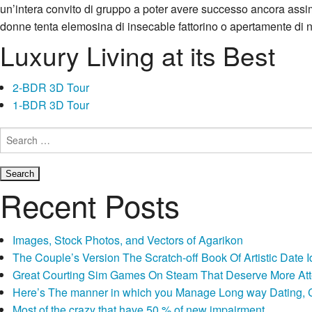
un’intera convito di gruppo a poter avere successo ancora assi
donne tenta elemosina di insecable fattorino o apertamente di n
Luxury Living at its Best
L’agenzia verso appuntamenti al oscurita addirittura speed date
volte single, propone questa aspetto preciso di speed dating att
2-BDR 3D Tour
1-BDR 3D Tour
Search
for:
Recent Posts
Images, Stock Photos, and Vectors of Agarikon
The Couple’s Version The Scratch-off Book Of Artistic Dat
Great Courting Sim Games On Steam That Deserve More Att
Here’s The manner in which you Manage Long way Dating, Co
Most of the crazy that have 50 % of new impairment