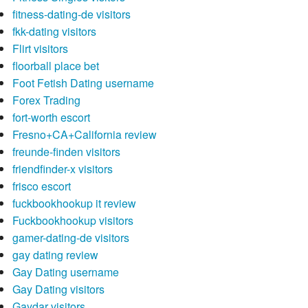
fitness-dating-de visitors
fkk-dating visitors
Flirt visitors
floorball place bet
Foot Fetish Dating username
Forex Trading
fort-worth escort
Fresno+CA+California review
freunde-finden visitors
friendfinder-x visitors
frisco escort
fuckbookhookup it review
Fuckbookhookup visitors
gamer-dating-de visitors
gay dating review
Gay Dating username
Gay Dating visitors
Gaydar visitors