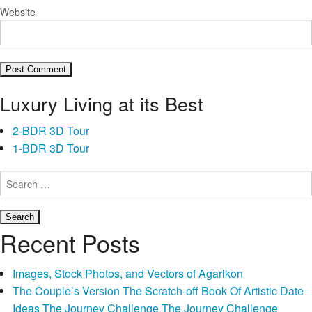
Website
Это позволит букмекеру сразу же идентифицировать
личность игрока. Букмекерскую компанию 1win можно
смело называть молодой. Она была основана в 2016 году,
а до 2018 года называлась FirstBet. Затем, после того как
вы нажмете на эту кнопку, вам необходимо будет ввести
Luxury Living at its Best
свои данные.
2-BDR 3D Tour
Как вывести деньги c игрового
1-BDR 3D Tour
счета БК 1win
Search
for:
Из этого меню можно попасть практически в любой раздел
или подраздел приложения в один клик. Далее выберите
валюту игрового счета, поставьте галочки,
Recent Posts
подтверждающие Ваше совершеннолетие и ознакомление
и согласие с правилами компании. Совершать
1вин
Images, Stock Photos, and Vectors of Agarikon
партнерка
ставки через официальный портал бк надежно и
The Couple’s Version The Scratch-off Book Of Artistic Date
выгодно. В приложении можно найти слоты, которые
Ideas The Journey Challenge The Journey Challenge