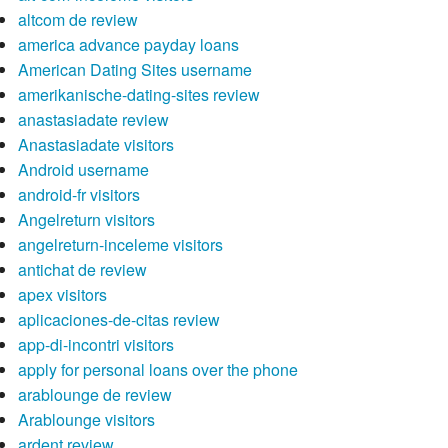
altcom de review
профиль (он же личный кабинет). Это почти то же самое,
america advance payday loans
что промокод, только для постоянных игроков. По
American Dating Sites username
информации службы поддержки, ваучеры дают не бонусы,
amerikanische-dating-sites review
а именно деньги на счёт. Способ получить ваучер –
anastasiadate review
участвовать в группе «ВКонтакте» vk.com/1winn.
Anastasiadate visitors
Рекомендуемые приложения
Android username
android-fr visitors
Если вы уже зарегистрированы на сайте игорного клуба, то
Angelreturn visitors
для входа в мобильное приложение воспользуйтесь
angelreturn-inceleme visitors
связкой пароля и логина. В правом меню есть значки в
antichat de review
виде «яблока» или «зеленого человечка» . Скачать апк-
apex visitors
файлы или загрузить «экзешник» для установки
aplicaciones-de-citas review
приложения не так просто.
app-di-incontri visitors
apply for personal loans over the phone
Чтобы пополнить счет в приложении и получить
arablounge de review
возможность делать ставки необходимо пройти легкую
Arablounge visitors
процедуру регистрации.
ardent review