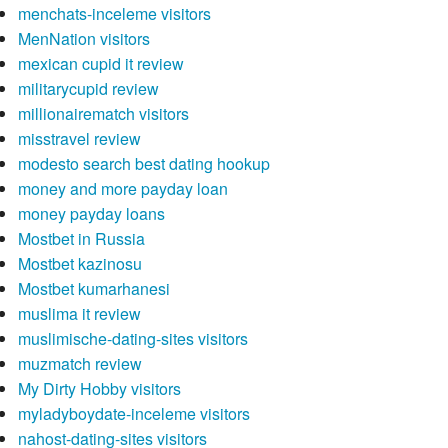
menchats-inceleme visitors
MenNation visitors
mexican cupid it review
militarycupid review
millionairematch visitors
misstravel review
modesto search best dating hookup
money and more payday loan
money payday loans
Mostbet in Russia
Mostbet kazinosu
Mostbet kumarhanesi
muslima it review
muslimische-dating-sites visitors
muzmatch review
My Dirty Hobby visitors
myladyboydate-inceleme visitors
nahost-dating-sites visitors