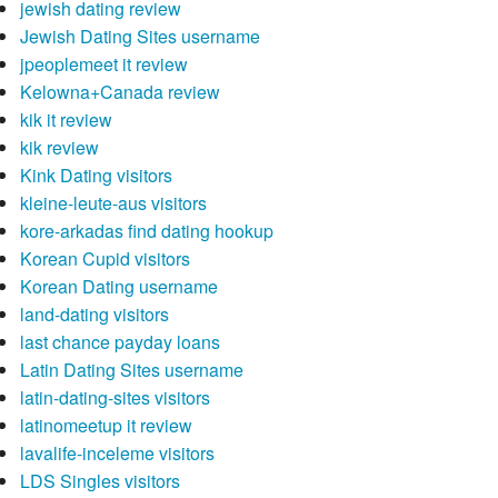
jewish dating review
Jewish Dating Sites username
jpeoplemeet it review
Kelowna+Canada review
kik it review
kik review
Kink Dating visitors
kleine-leute-aus visitors
kore-arkadas find dating hookup
Korean Cupid visitors
Korean Dating username
land-dating visitors
last chance payday loans
Latin Dating Sites username
latin-dating-sites visitors
latinomeetup it review
lavalife-inceleme visitors
LDS Singles visitors