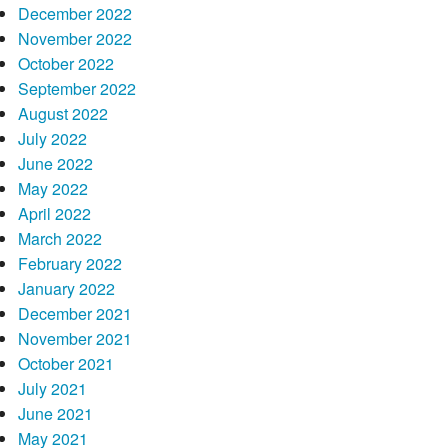
Андроид позволяют уже действующим клиентам
December 2022
авторизоваться и войти в личный кабинет. Таким образом,
November 2022
если вы решили приложение 1win скачать, уже являясь
October 2022
действующим клиентом букмекера, то вам не нужно заново
September 2022
проходить процедуру регистрации.
August 2022
July 2022
Около каждого указано количество доступных игр, также
June 2022
есть фильтр по времени начала. Мы не рекомендуем
May 2022
скачивать приложение на Android с подозрительных
April 2022
сайтов, найденных в интернете через поисковики. Есть
March 2022
риск нарваться на фишинговые порталы, создаваемые с
February 2022
целью кражи персональных данных. Проверенную и
January 2022
актуальную ссылку на зеркало БК 1Win вы всегда найдете
December 2021
на нашем сайте, если с другими способами возникли
November 2021
трудности. Функционально приложение полностью
October 2021
повторяет мобильный вариант портала букмекера. Если
July 2021
сравнивать с сервисом на ПК, есть внешние различия по
June 2021
навигации.
May 2021