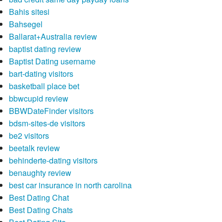
имеются свои недостатки. Например, отсутствует матч-
Bahis sitesi
центр, который имеется в аналогичных продуктах у
Bahsegel
некоторых конкурентов. Кроме того, как и на официальном
Ballarat+Australia review
сайте 1win, через приложение доступны трансляции далеко
baptist dating review
не на все спортивные события.
Baptist Dating username
Вход на сайт букмекера
bart-dating visitors
basketball place bet
Программное обеспечение компании 1Win для Android дает
bbwcupid review
возможность беттерам делать ставки на редкие турниры,
BBWDateFinder visitors
киберспорт, а также матчи в реальном времени.
bdsm-sites-de visitors
Функциональные возможности софта полностью
be2 visitors
идентичны браузерной версии. Программное обеспечение
beetalk review
оставляет самые хорошие впечатления. Ниже есть ссылка,
behinderte-dating visitors
переходим по ней, выбираем удобный нам метод. В этом
benaughty review
разделе много разновидностей азартных игр, в которых
best car insurance in north carolina
принимают участие реальные дилеры. Доступно много
Best Dating Chat
видов обычной рулетки, можно играть в баккару, блэкджек.
Best Dating Chats