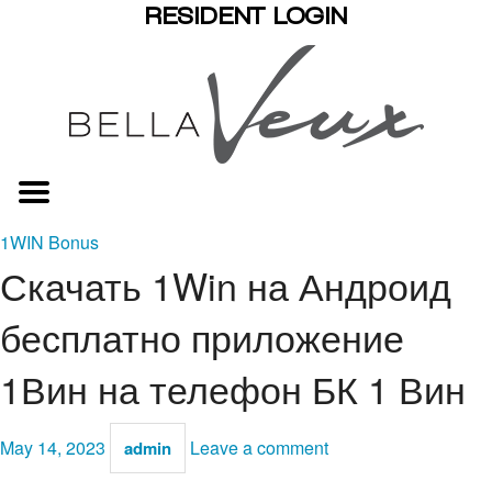
RESIDENT LOGIN
1WIN Bonus
Скачать 1Win на Андроид
бесплатно приложение
1Вин на телефон БК 1 Вин
May 14, 2023
Leave a comment
admin