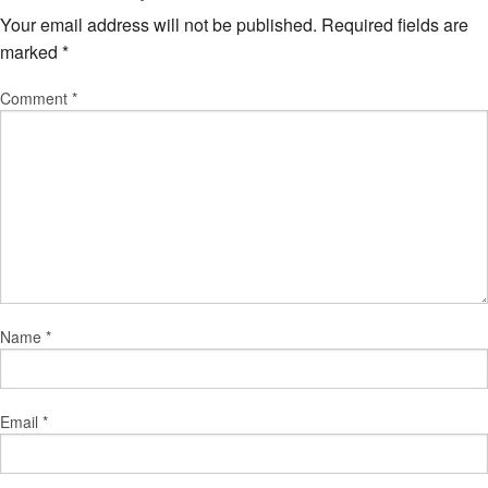
Достоинства и недостатки 1 Вин
Your email address will not be published.
Required fields are
Скачать мобильное приложение 1win
marked
*
на Андроид
Интерфейс и возможности приложения
Comment
*
На что можно делать ставки в
приложении БК «1вин»
Акции и бонусы
Как скачать и установить 1WIN
С помощью данного приложения вы сможете играть в
казино, покер, live-games, делать ставки на спорт,
ĸиберспорт, виртуальный спорт, а так же эксклюзивные
Name
*
события. Букмекерская контора 1win предоставляет
возможность делать ставки как с мобильного устройства,
так и с ПК. Помимо ставок на спортивные события, вы
Email
*
сможете поиграть в казино, покер, посмотреть фильмы и
многое другое.