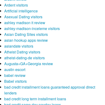
Единственный недостаток — блокировка российскими
Ardent visitors
властями, обнуляется с помощью зеркальных доменов.
Artificial intelligence
Функция автоматической распаковки файла не
Asexual Dating visitors
предусмотрена, поэтому придется сделать это вручную.
ashley madison it review
Отмечу, что на сегодняшний день у оператора нет
ashley-madison-inceleme visitors
автономной программы для мобильных телефонов с
Asian Dating Sites visitors
операционной системой Android.
asian hookup apps review
Чтобы ознакомиться с условиями отыгрыша бонуса
asiandate visitors
нажмите на слайд с предложением на главной странице
Atheist Dating visitors
сайта.
atheist-dating-de visitors
Augusta+GA+Georgia review
Кроме того, через приложение беттер всегда может
austin escort
получить доступ к своему аккаунту без зеркал и VPN. Эти
babel review
новые возможности существенно повышают
Babel visitors
привлекательность букмекерской конторы для
bad credit installment loans guaranteed approval direct
пользователей, а также значительно увеличивают качество
lenders
беттинга. Однако ничто в этом мире не является
bad credit long term installment loans
совершенным, и у обозреваемого приложения тоже
bad credit same day payday loans