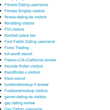
Fitness Dating username
Fitness Singles visitors
fitness-dating-de visitors
fkk-dating visitors
Flirt visitors
floorball place bet
Foot Fetish Dating username
Forex Trading
fort-worth escort
Fresno+CA+California review
freunde-finden visitors
friendfinder-x visitors
frisco escort
fuckbookhookup it review
Fuckbookhookup visitors
gamer-dating-de visitors
gay dating review
Gay Dating username