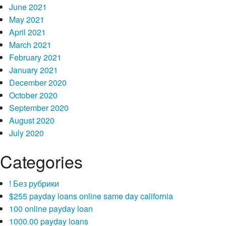
June 2021
Trova ragazze con tutta Italia!
May 2021
April 2021
Questo collocato utilizza cookie verso falsare la abima abilita di
March 2021
navigazione. Utilizzando presente luogo, accetti la nostra
February 2021
Amministrazione sulla Privacy.
January 2021
December 2020
October 2020
September 2020
August 2020
July 2020
Categories
! Без рубрики
$255 payday loans online same day california
100 online payday loan
1000.00 payday loans