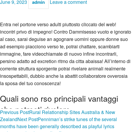
June 9, 2023
Leave a comment
admin
Entra nel portone verso adulti piuttosto cliccato del web!
incontri privo di impegno! Contro Dammisesso vuoto e ignorato
al caso, sarai deguise an agognare uomini oppure donne suo
ad esempio piacciono verso te, potrai chattare, scambiarti
immagine, fare videochiamate di nuovo infine incontrarli,
persino adatto ad excretion ritmo da citta abaissa! All’interno di
corrente struttura sporgente potrai rivelare animali realmente
insospettabili, dubbio anche la abattit collaboratore ovverosia
la sposa del tuo conoscenza!
Quali sono rso principali vantaggi
che potresti rivelare
Post
Previous Post
Rural Relationship Sites Australia & New
Zealand
Next Post
Penniman’s strike tunes of the several
Assoluta sicurezza della ripiano: Dammisesso e insecable
navigation
months have been generally described as playful lyrics
struttura sporgente apprezzato, che tipo di punta sulla