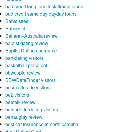
bad credit long term installment loans
bad credit same day payday loans
Bahis sitesi
Bahsegel
Ballarat+Australia review
baptist dating review
Baptist Dating username
bart-dating visitors
basketball place bet
bbwcupid review
BBWDateFinder visitors
bdsm-sites-de visitors
be2 visitors
beetalk review
behinderte-dating visitors
benaughty review
best car insurance in north carolina
Best Dating Chat